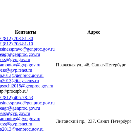
Контакты
Адрес
7 (812) 708-81-30
7 (812) 708-81-10
usinesspravo@genproc.gov.ru
deagr@genproc.gov.ru
ress@gvp.gov.ru
amontov@gvp.gov.ru
Пражская ул., 46, Санкт-Петербург
ress@gvp.rsnet.ru
ap2013@genproc.gov.ru
ap2013@it-systems.ru
apsochi2015@genproc.gov.ru
tp://procspb.ru/
7 (812) 405-78-53
usinesspravo@genproc.gov.ru
deagr@genproc.gov.ru
ress@gvp.gov.ru
amontov@gvp.gov.ru
Лиговский пр., 237, Санкт-Петербур
ress@gvp.rsnet.ru
ap2013@genproc.gov.ru