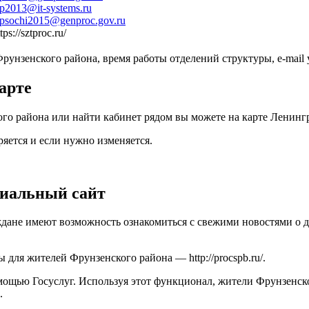
ap2013@it-systems.ru
apsochi2015@genproc.gov.ru
tps://sztproc.ru/
унзенского района, время работы отделений структуры, e-mail
арте
о района или найти кабинет рядом вы можете на карте Ленингр
яется и если нужно изменяется.
циальный сайт
ане имеют возможность ознакомиться с свежими новостями о дея
ры для жителей Фрунзенского района —
http://procspb.ru/
.
мощью Госуслуг. Используя этот функционал, жители Фрунзенско
.