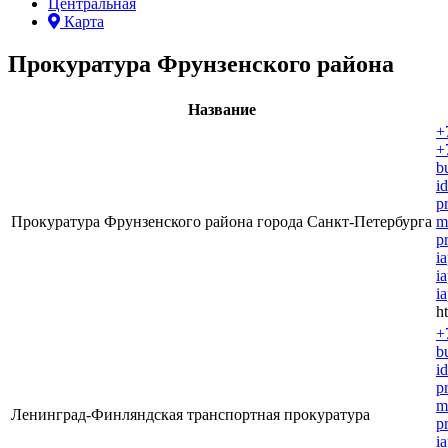
Центральная
Карта
Прокуратура Фрунзенского района
Название
+
+
b
i
p
Прокуратура Фрунзенского района города Санкт-Петербурга
m
p
i
i
i
ht
+
b
i
p
m
Ленинград-Финляндская транспортная прокуратура
p
i