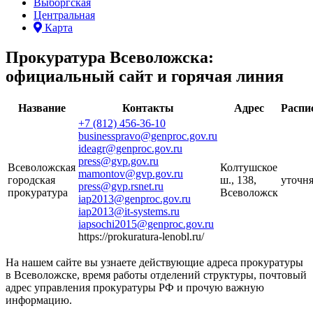
Выборгская
Центральная
Карта
Прокуратура Всеволожска:
официальный сайт и горячая линия
Название
Контакты
Адрес
Распи
+7 (812) 456-36-10
businesspravo@genproc.gov.ru
ideagr@genproc.gov.ru
press@gvp.gov.ru
Всеволожская
Колтушское
mamontov@gvp.gov.ru
городская
ш., 138,
уточн
press@gvp.rsnet.ru
прокуратура
Всеволожск
iap2013@genproc.gov.ru
iap2013@it-systems.ru
iapsochi2015@genproc.gov.ru
https://prokuratura-lenobl.ru/
На нашем сайте вы узнаете действующие адреса прокуратуры
в Всеволожске, время работы отделений структуры, почтовый
адрес управления прокуратуры РФ и прочую важную
информацию.